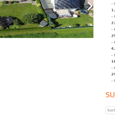
–
1
–
2
–
2
–
4
–
1
–
2
–
SU
Such
nach