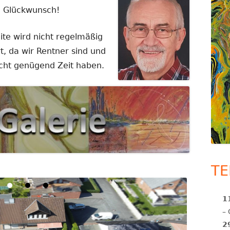
n Glückwunsch!
ite wird nicht regelmäßig
rt, da wir Rentner sind und
icht genügend Zeit haben.
TE
1
–
2